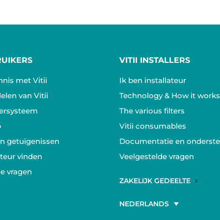
RUIKERS
VITII INSTALLERS
nis met Vitii
Ik ben installateur
elen van Vitii
Technology & How it work
ltersysteem
The various filters
p
Vitii consumables
en getuigenissen
Documentatie en onderst
ateur vinden
Veelgestelde vragen
de vragen
ZAKELIJK GEDEELTE
NEDERLANDS