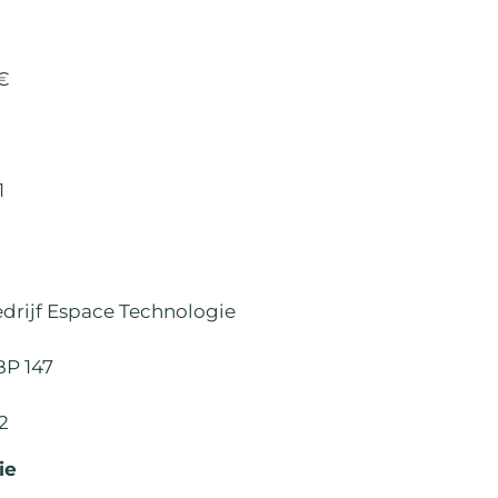
€
1
drijf Espace Technologie
BP 147
82
ie