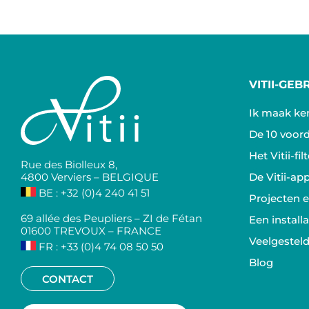
VITII-GEB
Ik maak ken
De 10 voord
Het Vitii-fi
Rue des Biolleux 8,
4800 Verviers – BELGIQUE
De Vitii-ap
BE : +32 (0)4 240 41 51
Projecten 
69 allée des Peupliers – ZI de Fétan
Een install
01600 TREVOUX – FRANCE
Veelgestel
FR : +33 (0)4 74 08 50 50
Blog
CONTACT