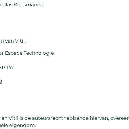
Nicolas Bousmanne
.
 van Vitii.
or Espace Technologie
BP 147
82
en Vitii is de auteursrechthebbende hiervan, overeen
uele eigendom.