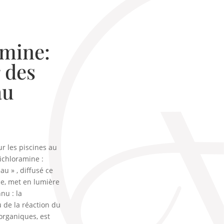
amine:
 des
au
ur les piscines au
richloramine :
u » , diffusé ce
ne, met en lumière
nu : la
u de la réaction du
organiques, est