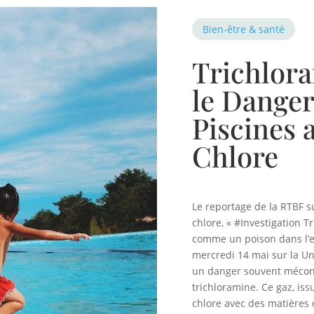
Bien-être & santé
Trichlor
le Danger
Piscines 
Chlore
Le reportage de la RTBF s
chlore, « #Investigation T
comme un poison dans l’ea
mercredi 14 mai sur la U
un danger souvent mécon
trichloramine. Ce gaz, iss
chlore avec des matières 