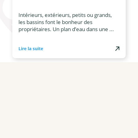
Intérieurs, extérieurs, petits ou grands,
les bassins font le bonheur des
propriétaires. Un plan d’eau dans une ...
Lire la suite
Écologie & innovation
Piscine naturelle ou
biologique ? Quelles sont les
différences ?
Plongez dans une eau pure, claire et