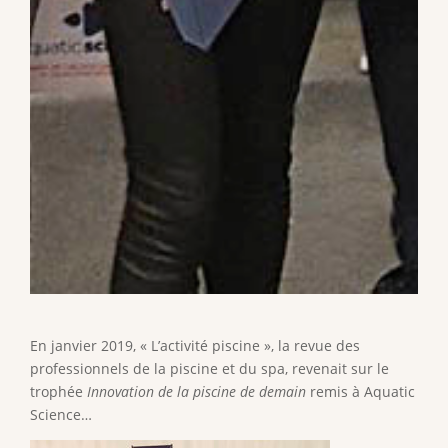
En janvier 2019, « L’activité piscine », la revue des
professionnels de la piscine et du spa, revenait sur le
trophée
Innovation de la piscine de demain
remis à Aquatic
Science…