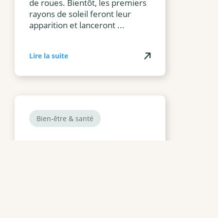
de roues. Bientôt, les premiers
rayons de soleil feront leur
apparition et lanceront ...
Lire la suite
Bien-être & santé
Réussir un démarrage
de ma Piscine Vitii au
printemps
Ça y est, nous sommes au
printemps !!! Le beau temps du
printemps pointe le bout de son